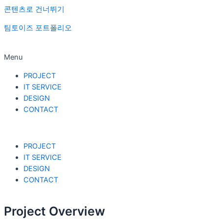
콘텐츠로 건너뛰기
팀토이즈 포트폴리오
Menu
PROJECT
IT SERVICE
DESIGN
CONTACT
PROJECT
IT SERVICE
DESIGN
CONTACT
Project Overview